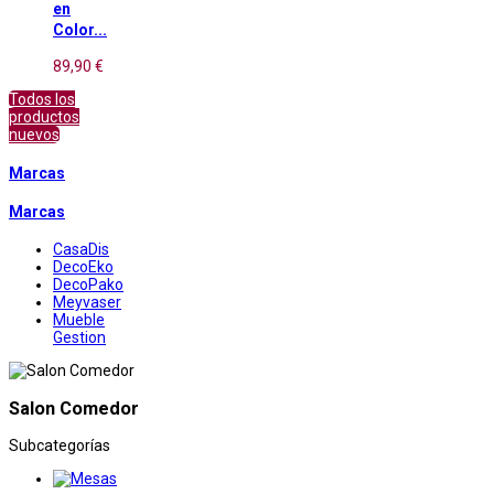
en
Color...
89,90 €
Todos los
productos
nuevos
Marcas
Marcas
CasaDis
DecoEko
DecoPako
Meyvaser
Mueble
Gestion
Salon Comedor
Subcategorías