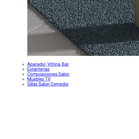
Aparador, Vitrina, Bar
Estanterias
Composiciones Salon
Muebles TV
Sillas Salon Comedor