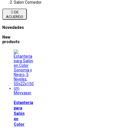
Salon Comedor

DE
ACUERDO
Novedades
New
products
Meyvaser
Estantería
para
Salón
en
Color