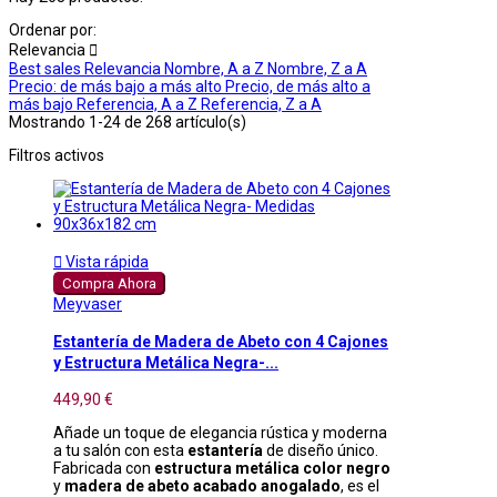
Ordenar por:
Relevancia

Best sales
Relevancia
Nombre, A a Z
Nombre, Z a A
Precio: de más bajo a más alto
Precio, de más alto a
más bajo
Referencia, A a Z
Referencia, Z a A
Mostrando 1-24 de 268 artículo(s)
Filtros activos

Vista rápida
Compra Ahora
Meyvaser
Estantería de Madera de Abeto con 4 Cajones
y Estructura Metálica Negra-...
449,90 €
Añade un toque de elegancia rústica y moderna
a tu salón con esta
estantería
de diseño único.
Fabricada con
estructura metálica color negro
y
madera de abeto acabado anogalado
, es el