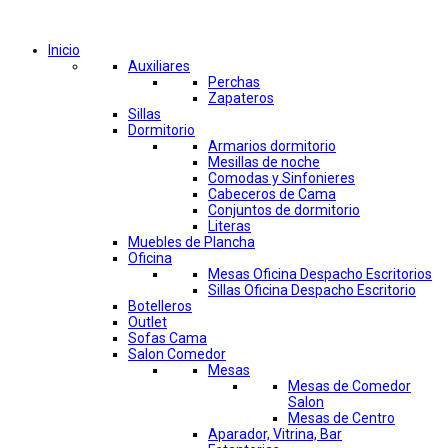
Comprar por categorías
Inicio
Auxiliares
Perchas
Zapateros
Sillas
Dormitorio
Armarios dormitorio
Mesillas de noche
Comodas y Sinfonieres
Cabeceros de Cama
Conjuntos de dormitorio
Literas
Muebles de Plancha
Oficina
Mesas Oficina Despacho Escritorios
Sillas Oficina Despacho Escritorio
Botelleros
Outlet
Sofas Cama
Salon Comedor
Mesas
Mesas de Comedor
Salon
Mesas de Centro
Aparador, Vitrina, Bar