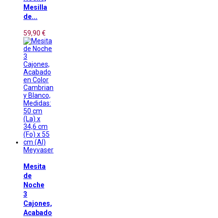
Mesilla
de...
59,90 €
Meyvaser
Mesita
de
Noche
3
Cajones,
Acabado