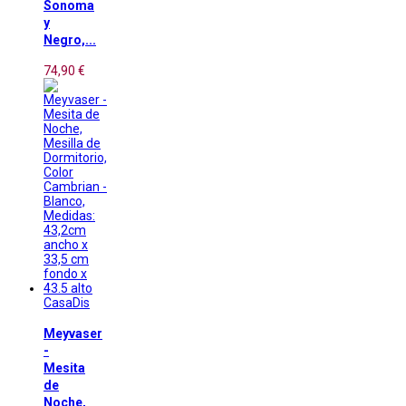
Sonoma
y
Negro,...
74,90 €
CasaDis
Meyvaser
-
Mesita
de
Noche,