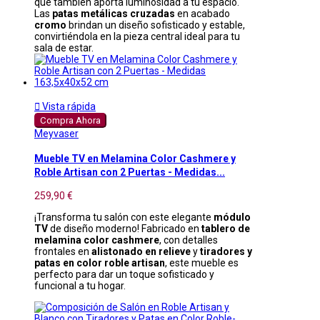
que también aporta luminosidad a tu espacio.
Las
patas metálicas cruzadas
en acabado
cromo
brindan un diseño sofisticado y estable,
convirtiéndola en la pieza central ideal para tu
sala de estar.

Vista rápida
Compra Ahora
Meyvaser
Mueble TV en Melamina Color Cashmere y
Roble Artisan con 2 Puertas - Medidas...
259,90 €
¡Transforma tu salón con este elegante
módulo
TV
de diseño moderno! Fabricado en
tablero de
melamina color cashmere
, con detalles
frontales en
alistonado en relieve
y
tiradores y
patas en color roble artisan
, este mueble es
perfecto para dar un toque sofisticado y
funcional a tu hogar.