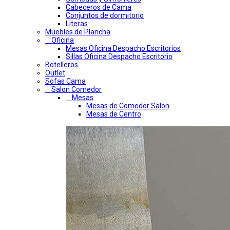
Cabeceros de Cama
Conjuntos de dormitorio
Literas
Muebles de Plancha
Oficina
Mesas Oficina Despacho Escritorios
Sillas Oficina Despacho Escritorio
Botelleros
Outlet
Sofas Cama
Salon Comedor
Mesas
Mesas de Comedor Salon
Mesas de Centro