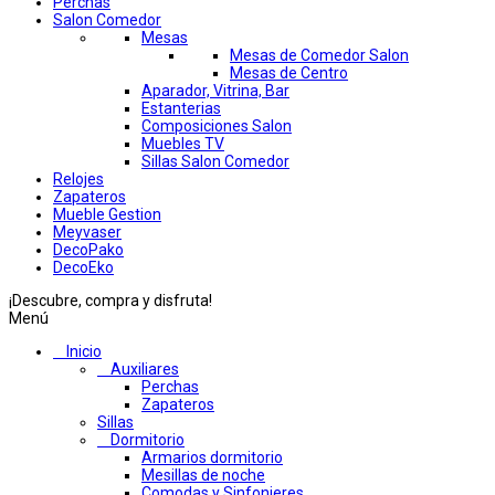
Perchas
Salon Comedor
Mesas
Mesas de Comedor Salon
Mesas de Centro
Aparador, Vitrina, Bar
Estanterias
Composiciones Salon
Muebles TV
Sillas Salon Comedor
Relojes
Zapateros
Mueble Gestion
Meyvaser
DecoPako
DecoEko
¡Descubre, compra y disfruta!
Menú
Inicio
Auxiliares
Perchas
Zapateros
Sillas
Dormitorio
Armarios dormitorio
Mesillas de noche
Comodas y Sinfonieres