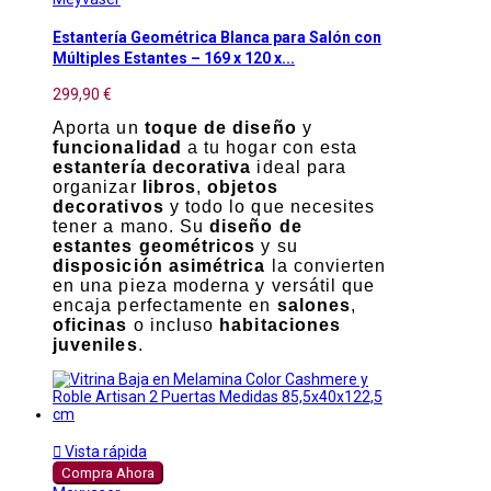
Estantería Geométrica Blanca para Salón con
Múltiples Estantes – 169 x 120 x...
299,90 €
Aporta un
toque de diseño
y
funcionalidad
a tu hogar con esta
estantería decorativa
ideal para
organizar
libros
,
objetos
decorativos
y todo lo que necesites
tener a mano. Su
diseño de
estantes geométricos
y su
disposición asimétrica
la convierten
en una pieza moderna y versátil que
encaja perfectamente en
salones
,
oficinas
o incluso
habitaciones
juveniles
.

Vista rápida
Compra Ahora