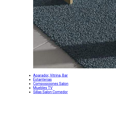
Aparador, Vitrina, Bar
Estanterias
Composiciones Salon
Muebles TV
Sillas Salon Comedor