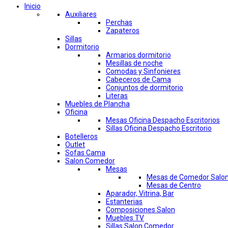
Inicio
Auxiliares
Perchas
Zapateros
Sillas
Dormitorio
Armarios dormitorio
Mesillas de noche
Comodas y Sinfonieres
Cabeceros de Cama
Conjuntos de dormitorio
Literas
Muebles de Plancha
Oficina
Mesas Oficina Despacho Escritorios
Sillas Oficina Despacho Escritorio
Botelleros
Outlet
Sofas Cama
Salon Comedor
Mesas
Mesas de Comedor Salo
Mesas de Centro
Aparador, Vitrina, Bar
Estanterias
Composiciones Salon
Muebles TV
Sillas Salon Comedor