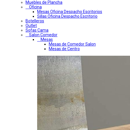
Muebles de Plancha
Oficina
Mesas Oficina Despacho Escritorios
Sillas Oficina Despacho Escritorio
Botelleros
Outlet
Sofas Cama
Salon Comedor
Mesas
Mesas de Comedor Salon
Mesas de Centro