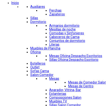
Inicio
Auxiliares
Perchas
Zapateros
Sillas
Dormitorio
Armarios dormitorio
Mesillas de noche
Comodas y Sinfonieres
Cabeceros de Cama
Conjuntos de dormitorio
Literas
Muebles de Plancha
Oficina
Mesas Oficina Despacho Escritorios
Sillas Oficina Despacho Escritorio
Botelleros
Outlet
Sofas Cama
Salon Comedor
Mesas
Mesas de Comedor Salo
Mesas de Centro
Aparador, Vitrina, Bar
Estanterias
Composiciones Salon
Muebles TV
Sillas Salon Comedor