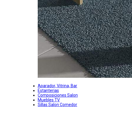
Aparador, Vitrina, Bar
Estanterias
Composiciones Salon
Muebles TV
Sillas Salon Comedor