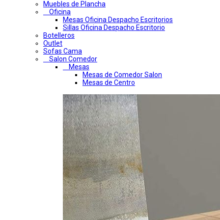
Muebles de Plancha
Oficina
Mesas Oficina Despacho Escritorios
Sillas Oficina Despacho Escritorio
Botelleros
Outlet
Sofas Cama
Salon Comedor
Mesas
Mesas de Comedor Salon
Mesas de Centro