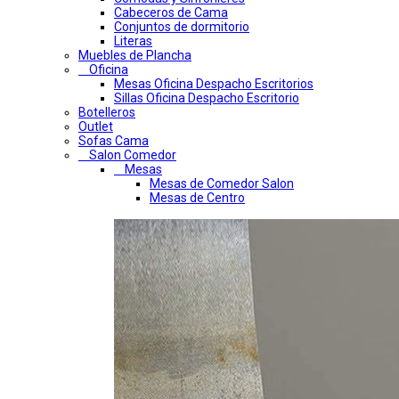
Cabeceros de Cama
Conjuntos de dormitorio
Literas
Muebles de Plancha
Oficina
Mesas Oficina Despacho Escritorios
Sillas Oficina Despacho Escritorio
Botelleros
Outlet
Sofas Cama
Salon Comedor
Mesas
Mesas de Comedor Salon
Mesas de Centro