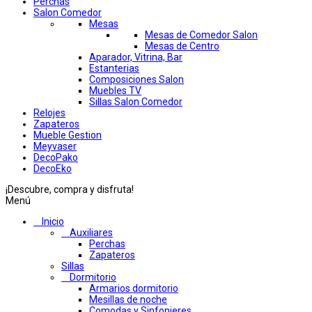
Perchas
Salon Comedor
Mesas
Mesas de Comedor Salon
Mesas de Centro
Aparador, Vitrina, Bar
Estanterias
Composiciones Salon
Muebles TV
Sillas Salon Comedor
Relojes
Zapateros
Mueble Gestion
Meyvaser
DecoPako
DecoEko
¡Descubre, compra y disfruta!
Menú
Inicio
Auxiliares
Perchas
Zapateros
Sillas
Dormitorio
Armarios dormitorio
Mesillas de noche
Comodas y Sinfonieres