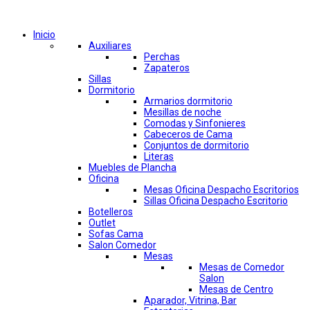
Comprar por categorías
Inicio
Auxiliares
Perchas
Zapateros
Sillas
Dormitorio
Armarios dormitorio
Mesillas de noche
Comodas y Sinfonieres
Cabeceros de Cama
Conjuntos de dormitorio
Literas
Muebles de Plancha
Oficina
Mesas Oficina Despacho Escritorios
Sillas Oficina Despacho Escritorio
Botelleros
Outlet
Sofas Cama
Salon Comedor
Mesas
Mesas de Comedor
Salon
Mesas de Centro
Aparador, Vitrina, Bar