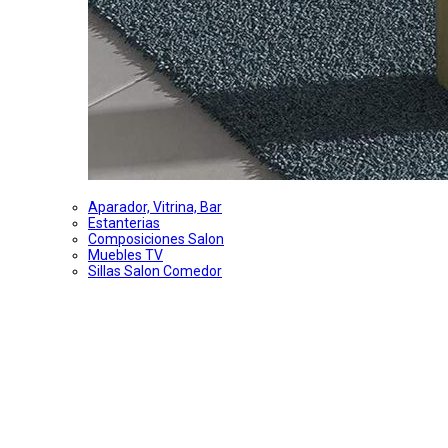
Aparador, Vitrina, Bar
Estanterias
Composiciones Salon
Muebles TV
Sillas Salon Comedor