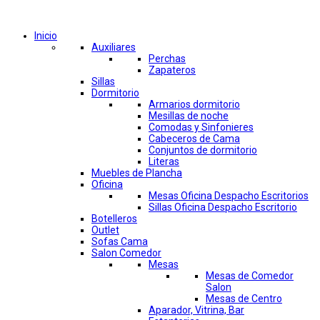
Comprar por categorías
Inicio
Auxiliares
Perchas
Zapateros
Sillas
Dormitorio
Armarios dormitorio
Mesillas de noche
Comodas y Sinfonieres
Cabeceros de Cama
Conjuntos de dormitorio
Literas
Muebles de Plancha
Oficina
Mesas Oficina Despacho Escritorios
Sillas Oficina Despacho Escritorio
Botelleros
Outlet
Sofas Cama
Salon Comedor
Mesas
Mesas de Comedor
Salon
Mesas de Centro
Aparador, Vitrina, Bar