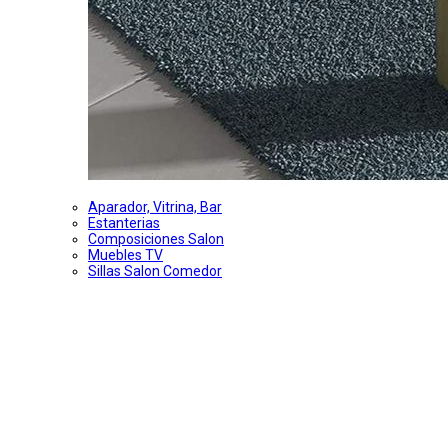
Aparador, Vitrina, Bar
Estanterias
Composiciones Salon
Muebles TV
Sillas Salon Comedor