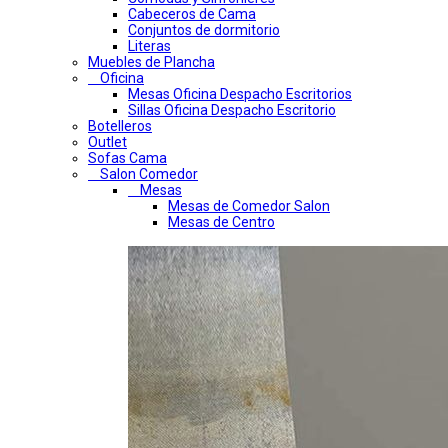
Cabeceros de Cama
Conjuntos de dormitorio
Literas
Muebles de Plancha
Oficina
Mesas Oficina Despacho Escritorios
Sillas Oficina Despacho Escritorio
Botelleros
Outlet
Sofas Cama
Salon Comedor
Mesas
Mesas de Comedor Salon
Mesas de Centro