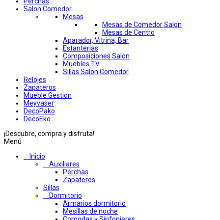
Perchas
Salon Comedor
Mesas
Mesas de Comedor Salon
Mesas de Centro
Aparador, Vitrina, Bar
Estanterias
Composiciones Salon
Muebles TV
Sillas Salon Comedor
Relojes
Zapateros
Mueble Gestion
Meyvaser
DecoPako
DecoEko
¡Descubre, compra y disfruta!
Menú
Inicio
Auxiliares
Perchas
Zapateros
Sillas
Dormitorio
Armarios dormitorio
Mesillas de noche
Comodas y Sinfonieres