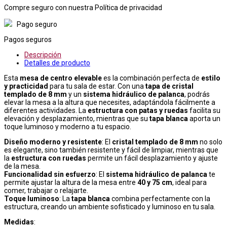
Compre seguro con nuestra Política de privacidad
Pago seguro
Pagos seguros
Descripción
Detalles de producto
Esta
mesa de centro elevable
es la combinación perfecta de
estilo
y practicidad
para tu sala de estar. Con una
tapa de cristal
templado de 8 mm
y un
sistema hidráulico de palanca
, podrás
elevar la mesa a la altura que necesites, adaptándola fácilmente a
diferentes actividades. La
estructura con patas y ruedas
facilita su
elevación y desplazamiento, mientras que su
tapa blanca
aporta un
toque luminoso y moderno a tu espacio.
Diseño moderno y resistente
: El
cristal templado de 8 mm
no solo
es elegante, sino también resistente y fácil de limpiar, mientras que
la
estructura con ruedas
permite un fácil desplazamiento y ajuste
de la mesa.
Funcionalidad sin esfuerzo
: El
sistema hidráulico de palanca
te
permite ajustar la altura de la mesa entre
40 y 75 cm
, ideal para
comer, trabajar o relajarte.
Toque luminoso
: La
tapa blanca
combina perfectamente con la
estructura, creando un ambiente sofisticado y luminoso en tu sala.
Medidas
: